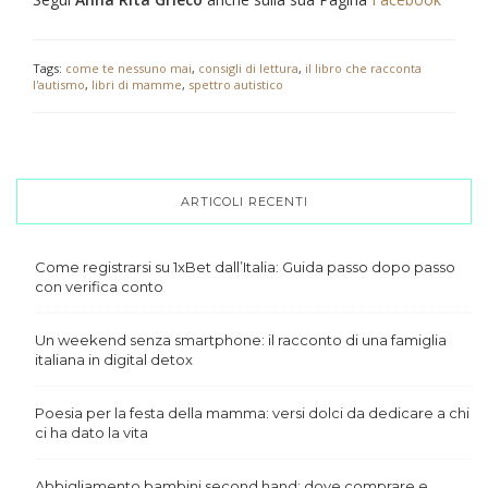
Tags:
come te nessuno mai
,
consigli di lettura
,
il libro che racconta
l'autismo
,
libri di mamme
,
spettro autistico
ARTICOLI RECENTI
Come registrarsi su 1xBet dall’Italia: Guida passo dopo passo
con verifica conto
Un weekend senza smartphone: il racconto di una famiglia
italiana in digital detox
Poesia per la festa della mamma: versi dolci da dedicare a chi
ci ha dato la vita
Abbigliamento bambini second hand: dove comprare e