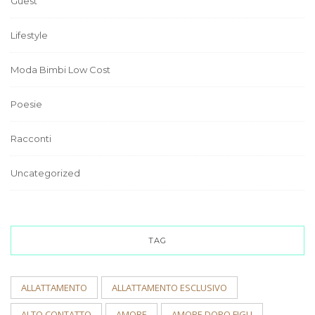
Guest
Lifestyle
Moda Bimbi Low Cost
Poesie
Racconti
Uncategorized
TAG
ALLATTAMENTO
ALLATTAMENTO ESCLUSIVO
ALTO CONTATTO
AMORE
AMORE DOPO FIGLI