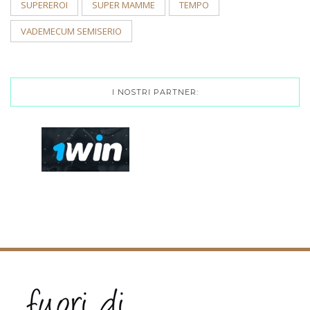
SUPEREROI
SUPER MAMME
TEMPO
VADEMECUM SEMISERIO
I NOSTRI PARTNER: