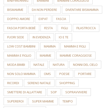
BABYWEARING
BAMBINI
BAMBINI CORAGGIOSI
BISMAMME
DA NON PERDERE
DIVENTARE BISMAMMA
DOPPIO AMORE
EXPAT
FASCIA
FASCIA PORTA BEBÈ
FESTA
FIGLI
FILASTROCCA
FUORI SEDE
IN EVIDENZA
IO E TE
LOW COST BAMBINI
MAMMA
MAMMA E FIGLI
MAMMA E FIGLIO
MAMME
MAMME CORAGGIOSE
MODA BIMBI
NATALE
NATURA
NONNI DEL CIELO
NON SOLO MAMMA
OMS
POESIE
PORTARE
RICORDI
SERENO NATALE
SHOPPING
SMETTERE DI ALLATTARE
SOP
SOPRAVVIVERE
SUPEREROI
SUPER MAMME
TEMPO