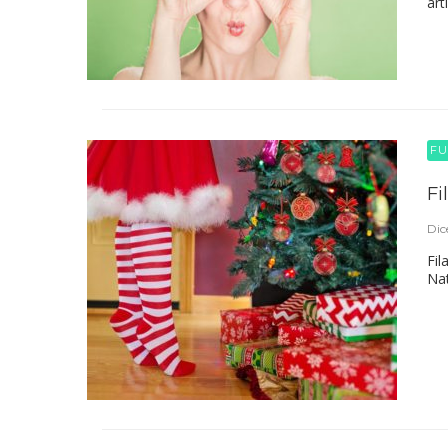
art
FU
Fi
Dic
Fil
Nat