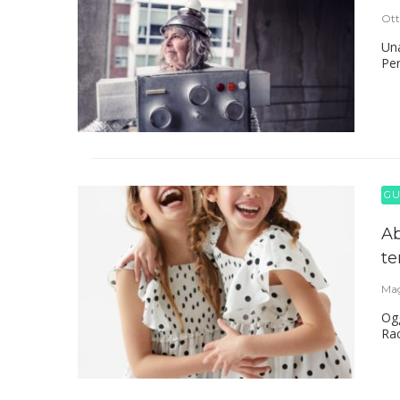
Ott
Una
Per
GU
Ab
t
Mag
Ogg
Rac