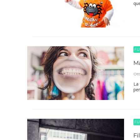
que
FU
Ma
Ott
La 
per
FU
Fi