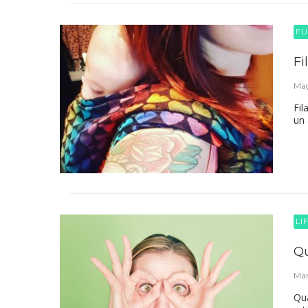
FU
Fi
Mag
Fil
un 
LI
Qu
Mar
Qua