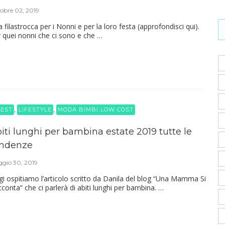
obre 02, 2019
 filastrocca per i Nonni e per la loro festa (approfondisci qui).
 quei nonni che ci sono e che …
,
,
EST
LIFESTYLE
MODA BIMBI LOW COST
iti lunghi per bambina estate 2019 tutte le
endenze
gio 30, 2019
i ospitiamo l’articolo scritto da Danila del blog “Una Mamma Si
conta” che ci parlerà di abiti lunghi per bambina. …