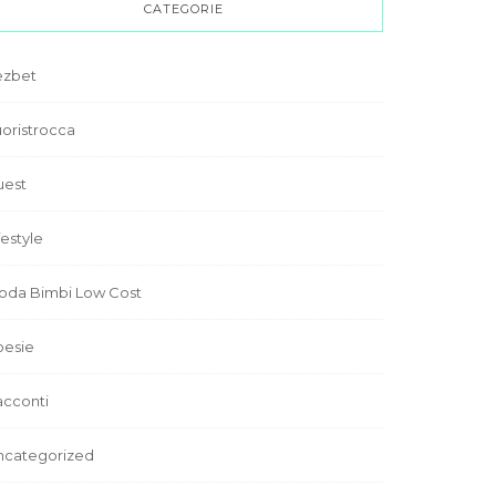
CATEGORIE
ezbet
oristrocca
uest
festyle
oda Bimbi Low Cost
oesie
acconti
ncategorized