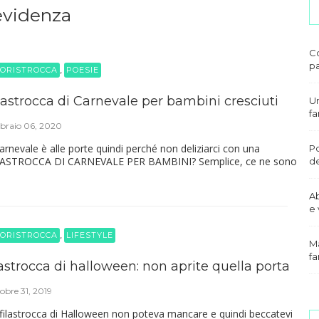
evidenza
Co
pa
,
ORISTROCCA
POESIE
lastrocca di Carnevale per bambini cresciuti
Un
fa
braio 06, 2020
Carnevale è alle porte quindi perché non deliziarci con una
Po
LASTROCCA DI CARNEVALE PER BAMBINI? Semplice, ce ne sono
de
A
e 
,
ORISTROCCA
LIFESTYLE
Ma
fa
lastrocca di halloween: non aprite quella porta
obre 31, 2019
filastrocca di Halloween non poteva mancare e quindi beccatevi