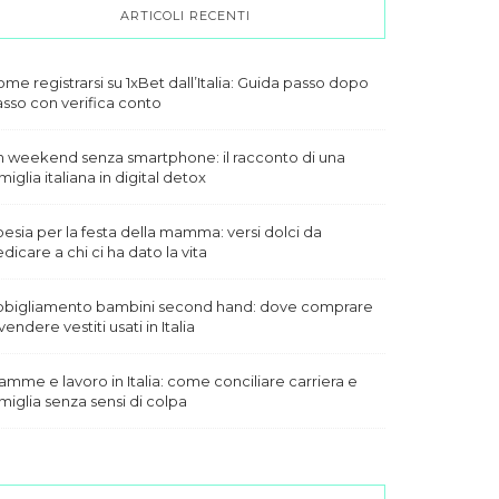
ARTICOLI RECENTI
me registrarsi su 1xBet dall’Italia: Guida passo dopo
sso con verifica conto
 weekend senza smartphone: il racconto di una
miglia italiana in digital detox
esia per la festa della mamma: versi dolci da
dicare a chi ci ha dato la vita
bbigliamento bambini second hand: dove comprare
vendere vestiti usati in Italia
mme e lavoro in Italia: come conciliare carriera e
miglia senza sensi di colpa