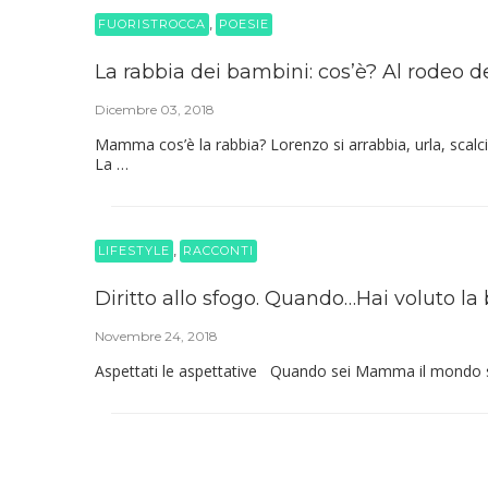
,
FUORISTROCCA
POESIE
La rabbia dei bambini: cos’è? Al rodeo d
Dicembre 03, 2018
Mamma cos’è la rabbia? Lorenzo si arrabbia, urla, scalcia
La …
,
LIFESTYLE
RACCONTI
Diritto allo sfogo. Quando…Hai voluto la 
Novembre 24, 2018
Aspettati le aspettative Quando sei Mamma il mondo si 