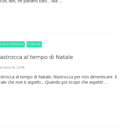
icoli, libri, ne parlano tutti… Ma …
,
ORISTROCCA
POESIE
lastrocca al tempo di Natale
embre 16, 2018
astrocca al tempo di Natale, filastrocca per non dimenticare. Il
ale che non ti aspetti… Quando poi scopri che aspetti! …