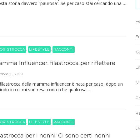
sta storia davvero “paurosa”. Se per caso stai cercando una …
F
Fu
,
,
ORISTROCCA
LIFESTYLE
RACCONTI
G
mma Influencer: filastrocca per riflettere
Li
obre 21, 2019
M
filastrocca della mamma influencer è nata per caso, dopo un
iodo in cui mi son resa conto che qualcosa …
P
R
,
,
ORISTROCCA
LIFESTYLE
RACCONTI
U
lastrocca per i nonni: Ci sono certi nonni