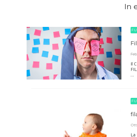
In 
FU
Fi
Feb
Il 
FI
…
FU
fi
Ott
La 