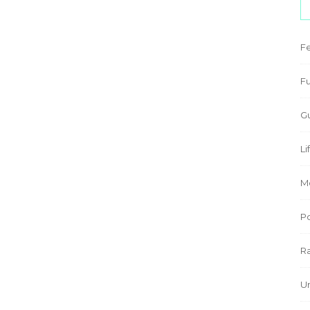
F
Fu
G
Li
M
P
R
U