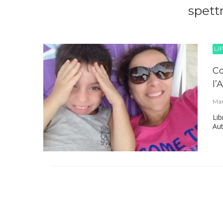
spettr
LI
Co
l’
Mar
Lib
Aut