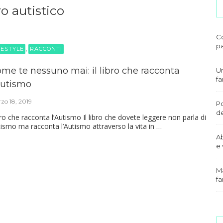
o autistico
Co
pa
,
FESTYLE
RACCONTI
me te nessuno mai: il libro che racconta
Un
fa
Autismo
zo 18, 2019
Po
de
ro che racconta l’Autismo Il libro che dovete leggere non parla di
ismo ma racconta l’Autismo attraverso la vita in …
A
e 
Ma
fa