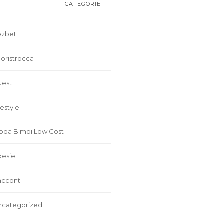
CATEGORIE
ezbet
oristrocca
uest
festyle
oda Bimbi Low Cost
oesie
acconti
ncategorized