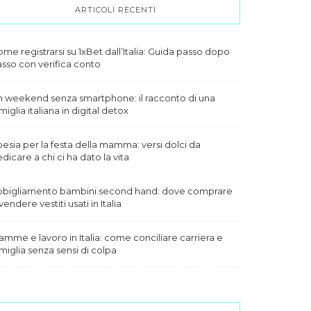
ARTICOLI RECENTI
me registrarsi su 1xBet dall’Italia: Guida passo dopo
sso con verifica conto
 weekend senza smartphone: il racconto di una
miglia italiana in digital detox
esia per la festa della mamma: versi dolci da
dicare a chi ci ha dato la vita
bbigliamento bambini second hand: dove comprare
vendere vestiti usati in Italia
mme e lavoro in Italia: come conciliare carriera e
miglia senza sensi di colpa