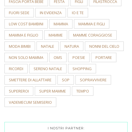
FASCIA PORTA BEBÈ
FESTA
FIGLI
FILASTROCCA
FUORI SEDE
IN EVIDENZA
IO E TE
LOW COST BAMBINI
MAMMA
MAMMA E FIGLI
MAMMA E FIGLIO
MAMME
MAMME CORAGGIOSE
MODA BIMBI
NATALE
NATURA
NONNI DEL CIELO
NON SOLO MAMMA
OMS
POESIE
PORTARE
RICORDI
SERENO NATALE
SHOPPING
SMETTERE DI ALLATTARE
SOP
SOPRAVVIVERE
SUPEREROI
SUPER MAMME
TEMPO
VADEMECUM SEMISERIO
I NOSTRI PARTNER: