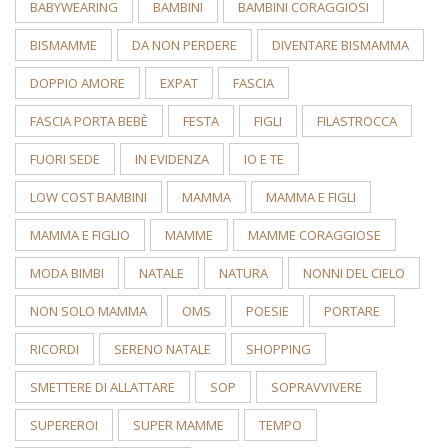
BABYWEARING
BAMBINI
BAMBINI CORAGGIOSI
BISMAMME
DA NON PERDERE
DIVENTARE BISMAMMA
DOPPIO AMORE
EXPAT
FASCIA
FASCIA PORTA BEBÈ
FESTA
FIGLI
FILASTROCCA
FUORI SEDE
IN EVIDENZA
IO E TE
LOW COST BAMBINI
MAMMA
MAMMA E FIGLI
MAMMA E FIGLIO
MAMME
MAMME CORAGGIOSE
MODA BIMBI
NATALE
NATURA
NONNI DEL CIELO
NON SOLO MAMMA
OMS
POESIE
PORTARE
RICORDI
SERENO NATALE
SHOPPING
SMETTERE DI ALLATTARE
SOP
SOPRAVVIVERE
SUPEREROI
SUPER MAMME
TEMPO