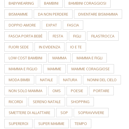
BABYWEARING
BAMBINI
BAMBINI CORAGGIOSI
BISMAMME
DA NON PERDERE
DIVENTARE BISMAMMA
DOPPIO AMORE
EXPAT
FASCIA
FASCIA PORTA BEBÈ
FESTA
FIGLI
FILASTROCCA
FUORI SEDE
IN EVIDENZA
IO E TE
LOW COST BAMBINI
MAMMA
MAMMA E FIGLI
MAMMA E FIGLIO
MAMME
MAMME CORAGGIOSE
MODA BIMBI
NATALE
NATURA
NONNI DEL CIELO
NON SOLO MAMMA
OMS
POESIE
PORTARE
RICORDI
SERENO NATALE
SHOPPING
SMETTERE DI ALLATTARE
SOP
SOPRAVVIVERE
SUPEREROI
SUPER MAMME
TEMPO