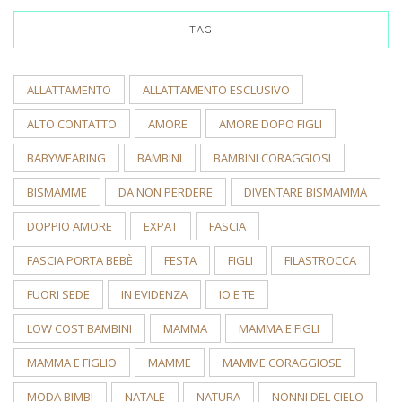
TAG
ALLATTAMENTO
ALLATTAMENTO ESCLUSIVO
ALTO CONTATTO
AMORE
AMORE DOPO FIGLI
BABYWEARING
BAMBINI
BAMBINI CORAGGIOSI
BISMAMME
DA NON PERDERE
DIVENTARE BISMAMMA
DOPPIO AMORE
EXPAT
FASCIA
FASCIA PORTA BEBÈ
FESTA
FIGLI
FILASTROCCA
FUORI SEDE
IN EVIDENZA
IO E TE
LOW COST BAMBINI
MAMMA
MAMMA E FIGLI
MAMMA E FIGLIO
MAMME
MAMME CORAGGIOSE
MODA BIMBI
NATALE
NATURA
NONNI DEL CIELO