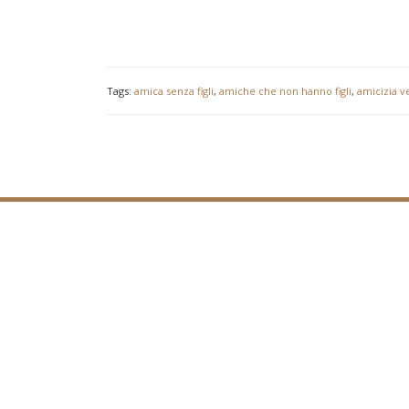
Tags:
amica senza figli
,
amiche che non hanno figli
,
amicizia v