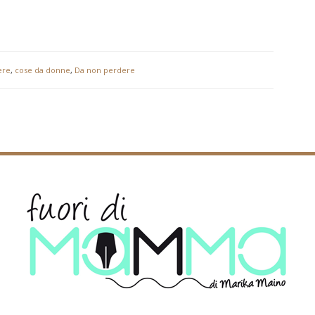
ere
,
cose da donne
,
Da non perdere