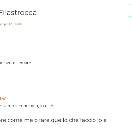
Filastrocca
ggio 18, 2019
 presente sempre.
tà?
e siamo sempre qua, io e lei.
re come me o fare quello che faccio io e