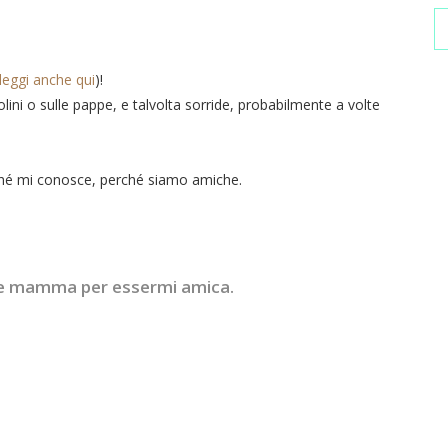
.
leggi anche qui
)!
ini o sulle pappe, e talvolta sorride, probabilmente a volte
hé mi conosce, perché siamo amiche.
re mamma per essermi amica.